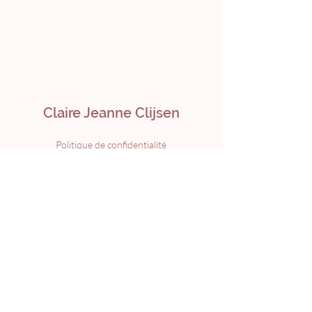
Claire Jeanne Clijsen
Politique de confidentialité
Politique de cookies
Termes et conditions
Mentions légales
© 2024 par
Webaura
Menu
Accueil