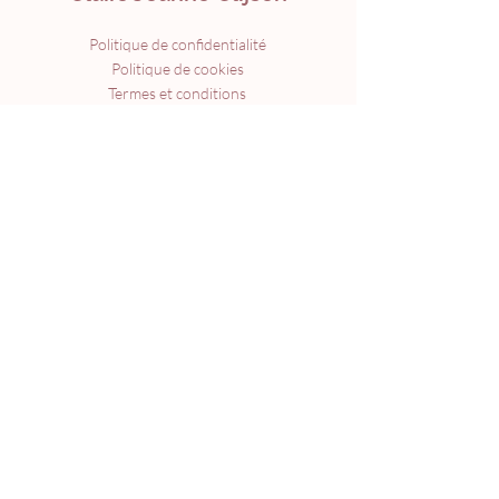
Politique de confidentialité
Politique de cookies
Termes et conditions
Mentions légales
© 2024 par
Webaura
Menu
Accueil
À propos
Formations
Accompagnements
Agenda
Livre