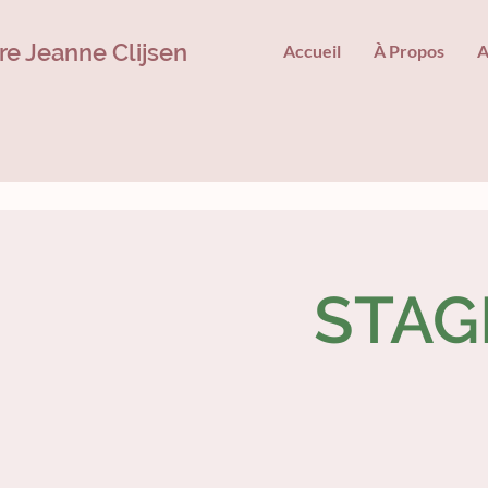
ire Jeanne Clijsen
Accueil
À Propos
A
STAG