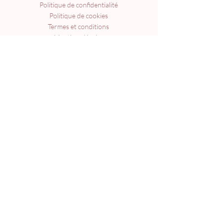
Politique de confidentialité
Politique de cookies
Termes et conditions
Mentions légales
© 2024 par
Webaura
Menu
Accueil
À propos
Formations
Accompagnements
Agenda
Livre
Blog