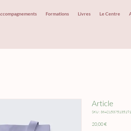
ccompagnements
Formations
Livres
Le Centre
Article
SKU : 36421537513519
Prix
20,00 €