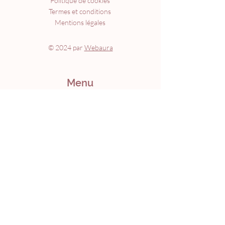
Politique de cookies
Termes et conditions
Mentions légales
© 2024 par
Webaura
Menu
Accueil
À propos
Formations
Accompagnements
Agenda
Livre
Blog