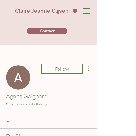
Claire Jeanne Clijsen
Contact
More actions
Follow
Agnès Gaignard
0 Followers
0 Following