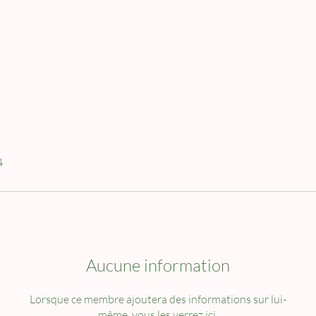
4
Aucune information
Lorsque ce membre ajoutera des informations sur lui-
même, vous les verrez ici.